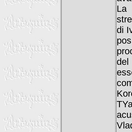
La 
str
di 
pos
pro
del
ess
com
Kor
TY
acu
Vla