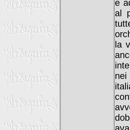
e a
al 
tut
orch
la 
anc
int
nei
ita
con
avv
dob
ava