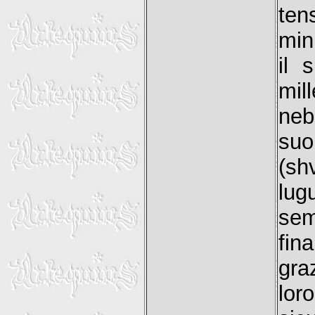
te
min
il 
mil
neb
suo
(sh
lug
sem
fin
gra
lor