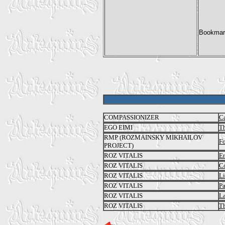
COMPASSIONIZER
Ca
EGO EIMI
Th
RMP (ROZMAINSKY MIKHAILOV
Fo
PROJECT)
ROZ VITALIS
E
ROZ VITALIS
C
ROZ VITALIS
Li
ROZ VITALIS
Pa
ROZ VITALIS
La
ROZ VITALIS
Th