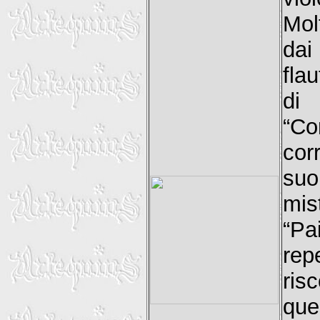
Mol
dai
fla
di
“Co
cor
suo
mis
“Pa
rep
ris
que