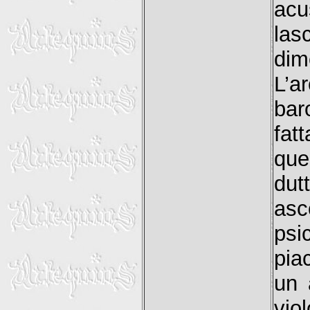
ac
la
dim
L’a
bar
fat
que
dut
asc
psi
pia
un 
vio