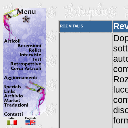
Rev
ROZ VITALIS
Do
sot
au
co
Roz
luce
con
dis
Italian
English
for