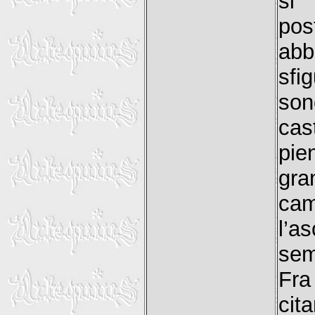
si 
po
ab
sfi
son
cas
pie
gra
cam
l’a
sem
Fra
cit