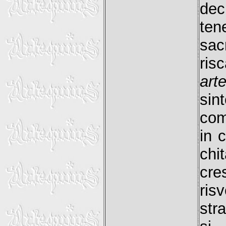
dec
ten
sac
risc
arte
si
com
in c
chi
cre
ris
str