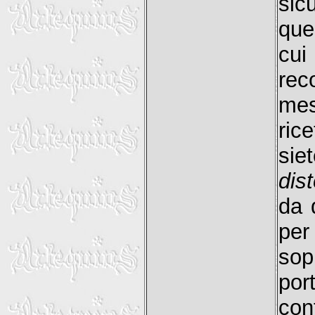
sic
que
cui
rec
mes
ric
sie
dist
da 
per
sop
por
con