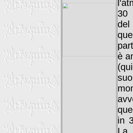
l'a
30 
del
que
par
è an
(qu
suo
mon
avv
que
in 
La 