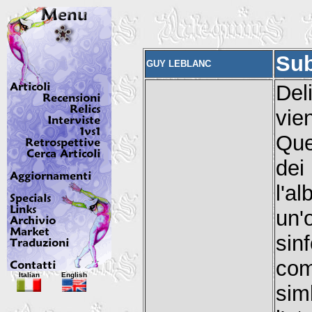
Sub
GUY LEBLANC
Del
vie
Que
dei
l'a
un'
sin
com
Italian
English
sim