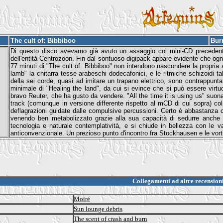
The cult of: Bibbiboo
Bur
Di questo disco avevamo già avuto un assaggio col mini-CD precedente, 
dell'entità Centrozoon. Fin dal sontuoso digipack appare evidente che ogni
77 minuti di "The cult of: Bibbiboo" non intendono nascondere la propria am
lamb" la chitarra tesse arabeschi dodecafonici, e le ritmiche schizoidi ta
della sei corde, quasi ad imitare un trapano elettrico, sono contrappunt
minimale di "Healing the land", da cui si evince che si può essere virtu
bravo Reuter, che ha gusto da vendere. "All the time it is using us" suona 
track (comunque in versione differente rispetto al mCD di cui sopra) colpi
deflagrazioni guidate dalle compulsive percussioni. Certo è abbastanza 
venendo ben metabolizzato grazie alla sua capacità di sedurre anche a
tecnologia e naturale contemplatività, e si chiude in bellezza con le v
anticonvenzionale. Un prezioso punto d'incontro fra Stockhausen e le vor
Collegamenti ad altre recension
Moiré
Sun lounge debris
The scent of crash and burn