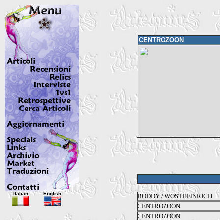
CENTROZOON
Italian
English
BODDY / WÖSTHEINRICH
CENTROZOON
CENTROZOON