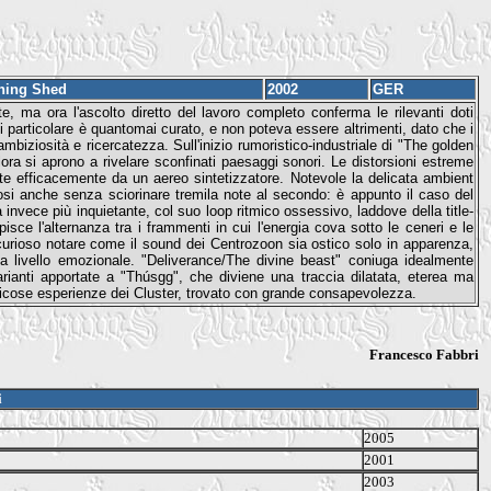
ning Shed
2002
GER
ma ora l'ascolto diretto del lavoro completo conferma le rilevanti doti
 particolare è quantomai curato, e non poteva essere altrimenti, dato che i
biziosità e ricercatezza. Sull'inizio rumoristico-industriale di "The golden
lora si aprono a rivelare sconfinati paesaggi sonori. Le distorsioni estreme
ate efficacemente da un aereo sintetizzatore. Notevole la delicata ambient
osi anche senza sciorinare tremila note al secondo: è appunto il caso del
invece più inquietante, col suo loop ritmico ossessivo, laddove della title-
sce l'alternanza tra i frammenti in cui l'energia cova sotto le ceneri e le
curioso notare come il sound dei Centrozoon sia ostico solo in apparenza,
 livello emozionale. "Deliverance/The divine beast" coniuga idealmente
arianti apportate a "Thúsgg", che diviene una traccia dilatata, eterea ma
ticose esperienze dei Cluster, trovato con grande consapevolezza.
Francesco Fabbri
i
2005
2001
2003