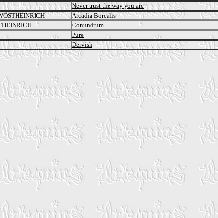
Never trust the way you are
 WÖSTHEINRICH
Arcadia Borealis
THEINRICH
Conundrum
Pure
Dervish