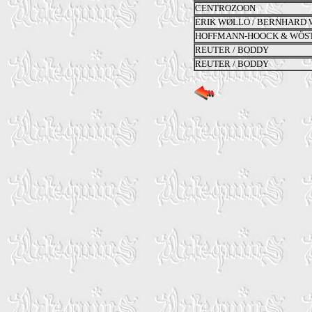
CENTROZOON
ERIK WØLLO / BERNHARD
HOFFMANN-HOOCK & WÖS
REUTER / BODDY
REUTER / BODDY