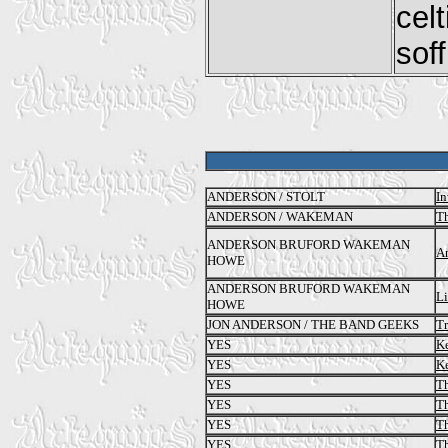
cel
sof
ANDERSON / STOLT
In
ANDERSON / WAKEMAN
Th
ANDERSON BRUFORD WAKEMAN
A
HOWE
ANDERSON BRUFORD WAKEMAN
Li
HOWE
JON ANDERSON / THE BAND GEEKS
T
YES
Ke
YES
Ke
YES
Th
YES
Th
YES
Th
YES
Th