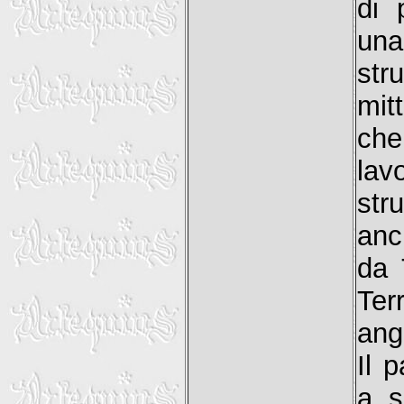
di 
una
str
mit
che
lavo
str
anc
da 
Ter
ang
Il 
a s