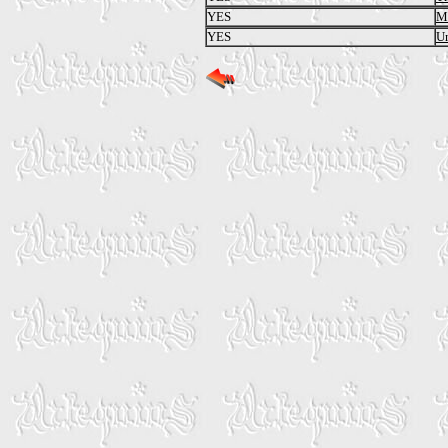
YES
Ma
YES
U