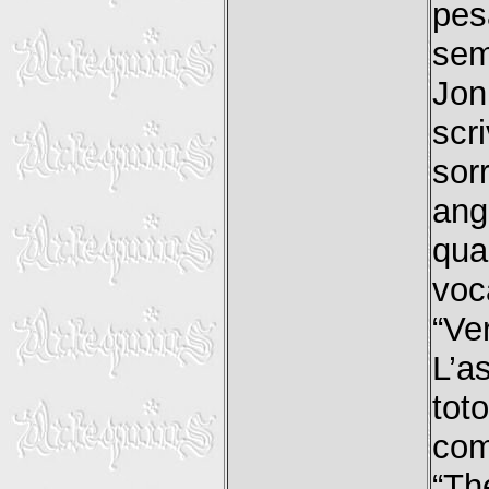
pes
sem
Jon
scr
sor
ang
qua
voc
“Ve
L’a
tot
com
“Th