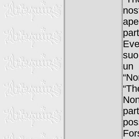
nos
ap
par
Eve
suo
un 
“No
“Th
Non
par
pos
For