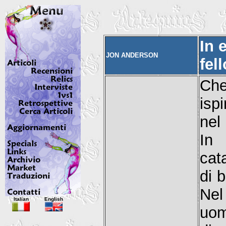
In 
JON ANDERSON
fel
Che
isp
nel
In 
cat
di 
Nel
Italian
English
uom