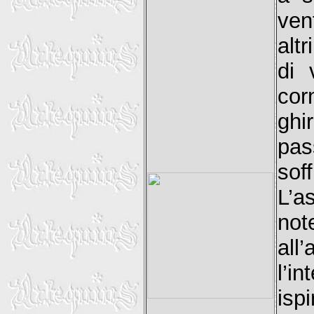
ven
alt
di 
cor
gh
pas
sof
L’a
not
all
l’i
isp