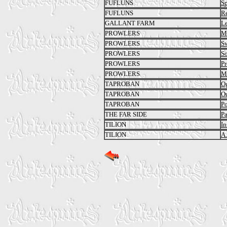
FUFLUNS
Sp
FUFLUNS
Re
GALLANT FARM
L
PROWLERS
Mo
PROWLERS
Sw
PROWLERS
So
PROWLERS
Pr
PROWLERS
M
TAPROBAN
Og
TAPROBAN
O
TAPROBAN
Po
THE FAR SIDE
Pa
TILION
In
TILION
A.