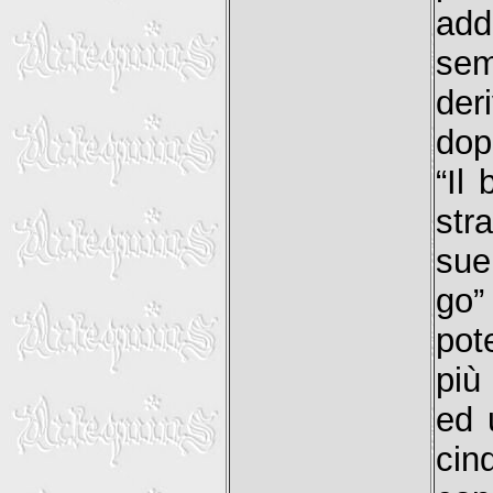
add
sem
der
dop
“Il
str
sue 
go”
pot
più 
ed 
cin