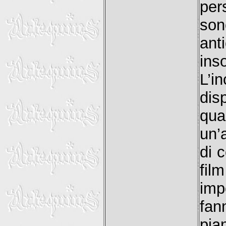
per
son
ant
ins
L’i
dis
qua
un’
di 
fil
imp
fan
pia