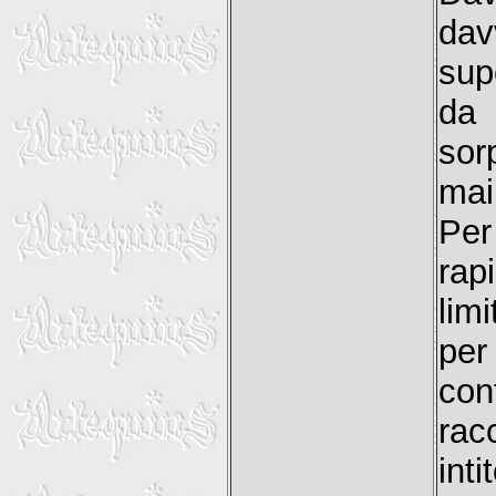
da
sup
da 
sor
mai
Per
rap
lim
per
con
rac
int