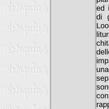
ed 
di 
Loo
litu
chi
del
imp
una
sep
son
con
rap