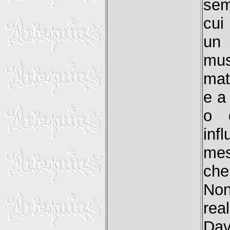
sem
cui
un 
mu
mat
e a
o d
in
mes
che 
Non
rea
Dav