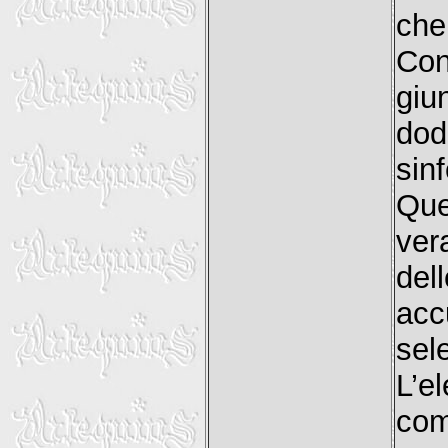
che
Con
giu
dod
sin
Que
ver
del
acc
se
L’e
co