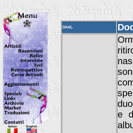
Do
DAAL
Orm
rit
nas
son
com
spe
duo
e d
Italian
English
alb