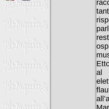
rac
tan
ris
par
res
osp
mus
Ett
al 
ele
fla
all
Mar