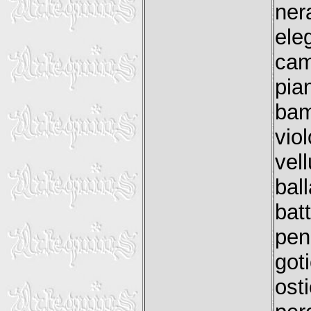
ner
ele
cam
pia
ba
vio
vel
bal
ba
pen
got
ost