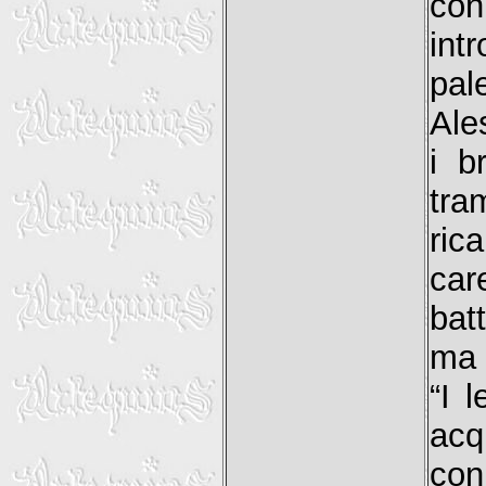
con
int
pal
Ale
i b
tra
ric
car
bat
ma e
“I 
acq
con