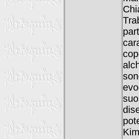
Chi
Tra
par
car
cop
alc
son
evo
suo
dis
pot
Kim