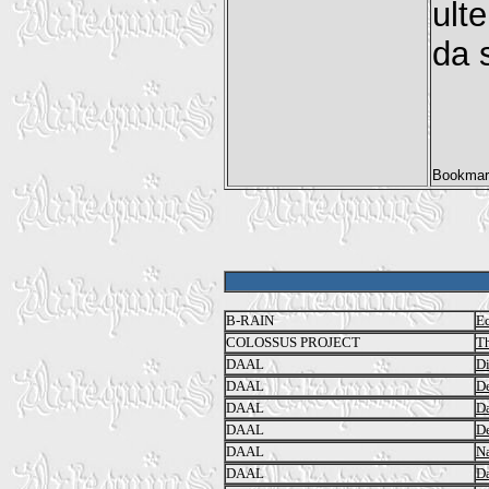
ult
da 
B-RAIN
Ec
COLOSSUS PROJECT
Th
DAAL
Di
DAAL
De
DAAL
Da
DAAL
De
DAAL
Na
DAAL
D