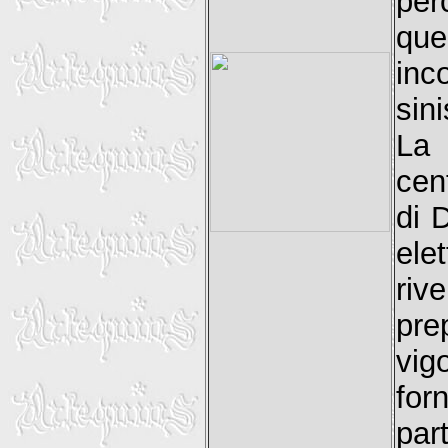
per
que
inc
sin
La 
cen
di 
ele
riv
pre
vig
for
par