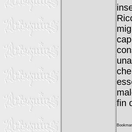
ins
Ric
mig
cap
con
una
che
ess
mal
fin 