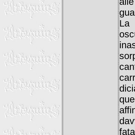
alle
gua
La 
osc
ina
sor
can
car
dici
que
aff
dav
fat