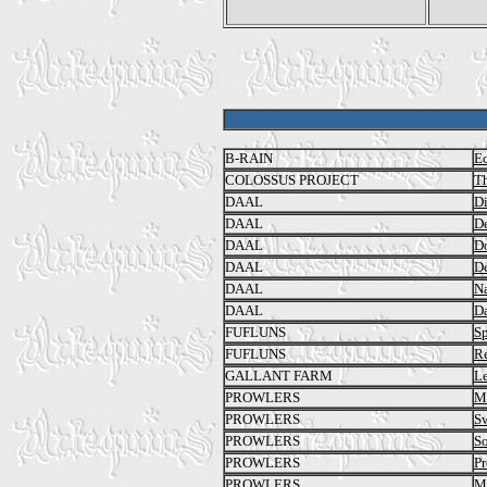
B-RAIN
Ec
COLOSSUS PROJECT
Th
DAAL
Di
DAAL
De
DAAL
D
DAAL
De
DAAL
Na
DAAL
D
FUFLUNS
Sp
FUFLUNS
Re
GALLANT FARM
L
PROWLERS
Mo
PROWLERS
Sw
PROWLERS
So
PROWLERS
Pr
PROWLERS
M