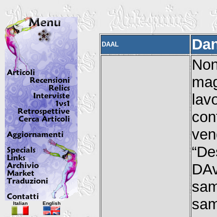
Dan
DAAL
Non
ma
la
con
ve
“De
DAv
sam
Italian
English
sam