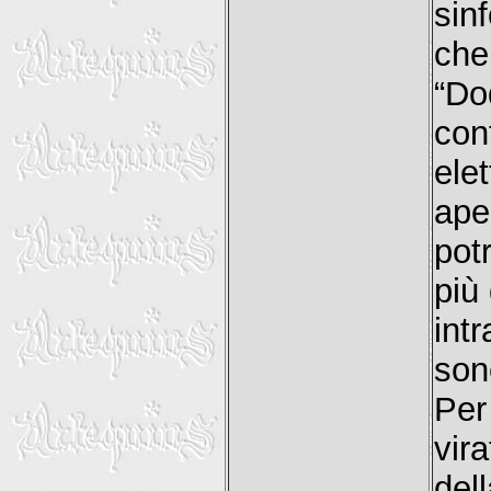
sin
ch
“Do
con
ele
ap
pot
più
int
son
Per
vir
del