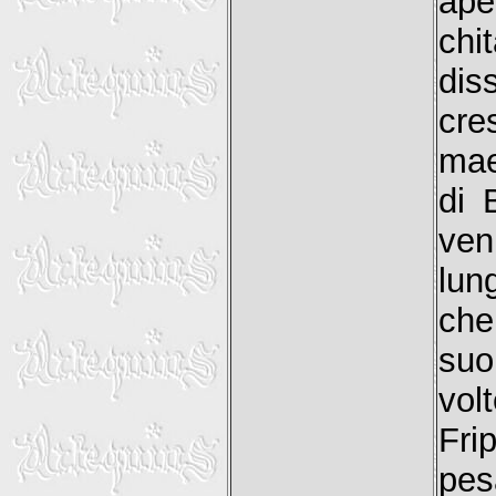
ape
chit
dis
cre
mae
di 
ven
lun
che
suo
vol
Fri
pes