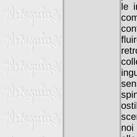
le 
co
con
flu
ret
col
ing
sen
spi
ost
sce
noi