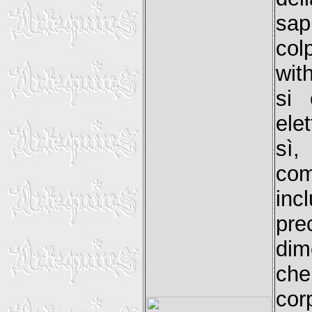
sap
col
wit
si 
elet
sì,
com
inc
pre
dim
che
cor