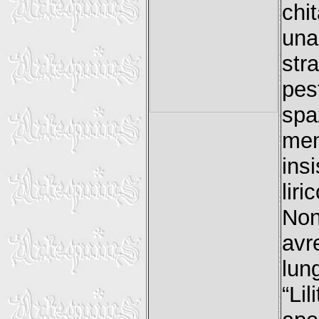
chi
una
str
pes
spa
men
ins
liri
Non
avr
lun
“Li