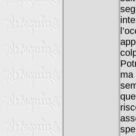
seg
int
l’o
app
col
Pot
ma 
sem
que
ri
ass
spe