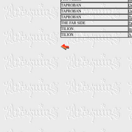
TAPROBAN
Og
TAPROBAN
O
TAPROBAN
Po
THE FAR SIDE
Pa
TILION
In
TILION
A.