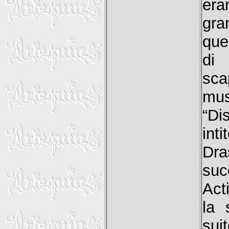
era
gr
que
di 
sca
mus
“Di
int
Dra
suc
Act
la 
sui