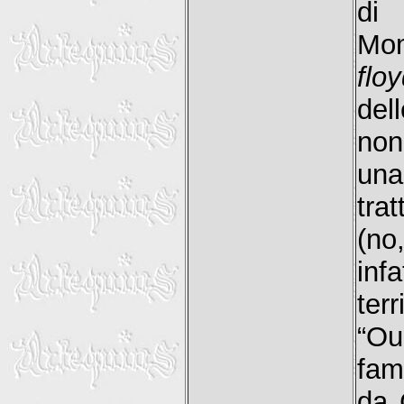
di
Mom
flo
del
non
una
tra
(no
inf
ter
“Ou
fam
da 