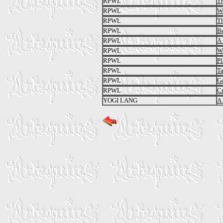
RPWL
Tr
RPWL
Wo
RPWL
T
RPWL
B
RPWL
A
RPWL
W
RPWL
Pl
RPWL
Ta
RPWL
Go
RPWL
Cr
YOGI LANG
A 