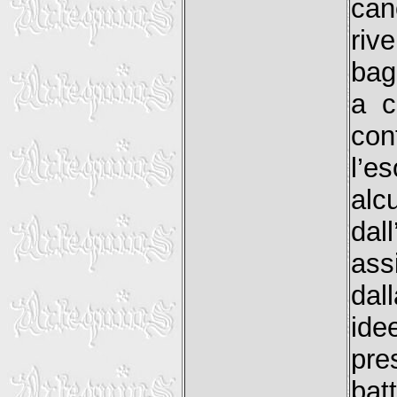
cano
riv
bag
a c
con
l’e
alc
dal
ass
dal
ide
pre
bat