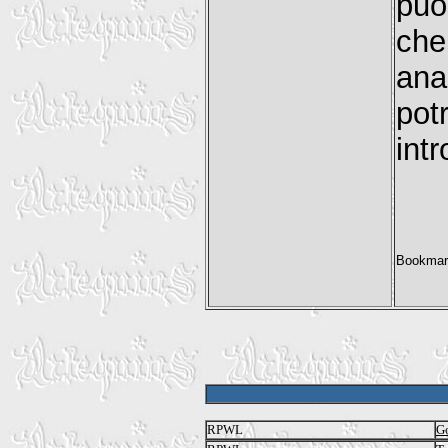
può
che
ana
po
int
RPWL
Go