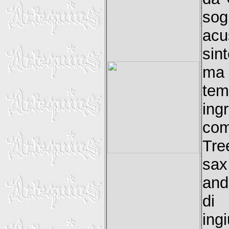
sog
acu
sin
ma 
tem
in
com
Tre
sax
and
di
ing