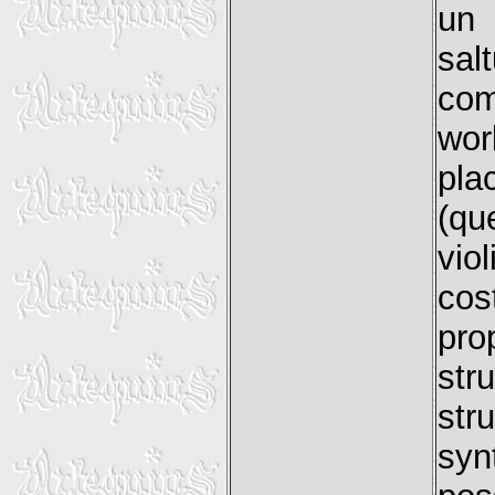
un 
sal
co
wor
pl
(qu
vio
cos
pr
st
str
syn