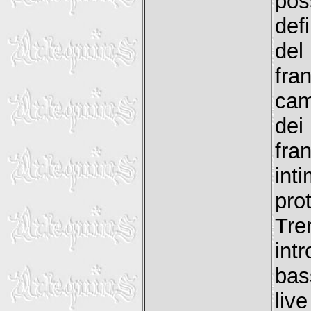
pos
def
del
fra
cam
dei
fr
in
pro
Tre
int
bas
liv