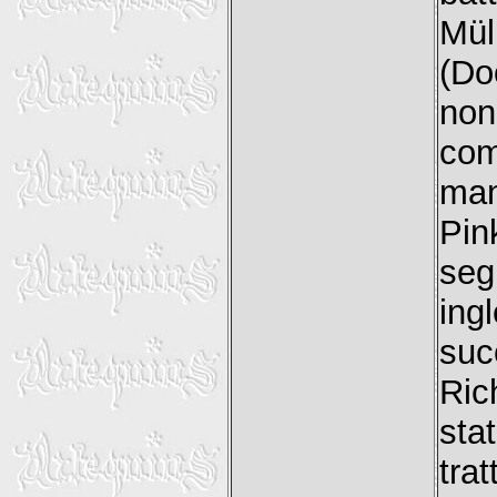
Mül
(Do
non
co
man
Pin
seg
in
suc
Ric
sta
tra