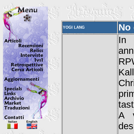
No 
YOGI LANG
In
ann
RPW
Kal
Chr
pri
tast
A v
Italian
English
des