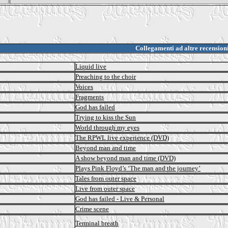
Collegamenti ad altre recension
Liquid live
Preaching to the choir
Voices
Fragments
God has failed
Trying to kiss the Sun
World through my eyes
The RPWL live experience (DVD)
Beyond man and time
A show beyond man and time (DVD)
Plays Pink Floyd’s ‘The man and the journey’
Tales from outer space
Live from outer space
God has failed - Live & Personal
Crime scene
Terminal breath