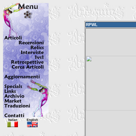
RPWL
Italian
English