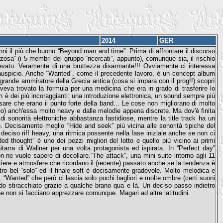
2014
GER
ni il più che buono “Beyond man and time”. Prima di affrontare il discorso
osa” (i 5 membri del gruppo “ricercati”, appunto), comunque sia, il rischio
levato. Veramente di una bruttezza disarmante!!! Ovviamente ci interessa
auspicio. Anche “Wanted”, come il precedente lavoro, è un concept album
 grande ammiratore della Grecia antica (cosa si impara con il prog!!) scoprì
veva trovato la formula per una medicina che era in grado di trasferire lo
on è dei più incoraggianti: una introduzione elettronica, un sound sempre più
are che erano il punto forte della band... Le cose non migliorano di molto
eo) anch'essa molto heavy e dalle melodie appena discrete. Ma dov'è finita
di sonorità elettroniche abbastanza fastidiose, mentre la title track ha un
o. Decisamente meglio “Hide and seek” più vicina alle sonorità tipiche del
un deciso riff heavy, una ritmica possente nella fase iniziale anche se non ci
ed thought” è uno dei pezzi migliori del lotto e quello più vicino ai primi
arra di Wallner per una volta protagonista ed ispirata. In “Perfect day”
non ne vuole sapere di decollare.“The attack”, una mini suite intorno agli 11
stiere e atmosfere che ricordano il (recente) passato anche se la tendenza è
ro bel “solo” ed il finale soft è decisamente gradevole. Molto melodica e
 “Wanted” che però ci lascia solo pochi bagliori e molte ombre (certi suoni
modo stiracchiato grazie a qualche brano qua e là. Un deciso passo indietro
 non si facciano apprezzare comunque. Magari ad altre latitudini.