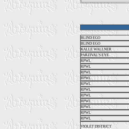
BLIND EGO
BLIND EGO
KALLE WALLNER
PARZIVAL’S EYE
RPWL
RPWL
RPWL
RPWL
RPWL
RPWL
RPWL
RPWL
RPWL
RPWL
RPWL
VIOLET DISTRICT