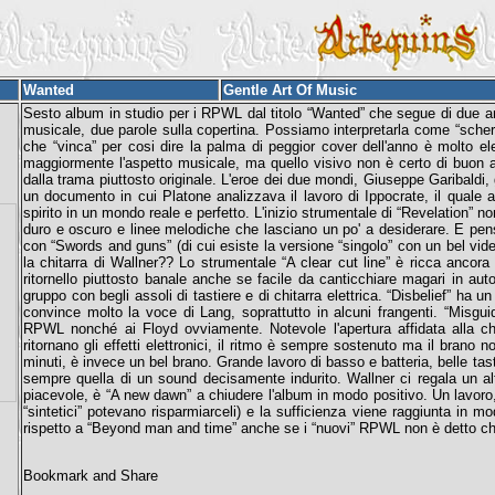
Wanted
Gentle Art Of Music
Sesto album in studio per i RPWL dal titolo “Wanted” che segue di due an
musicale, due parole sulla copertina. Possiamo interpretarla come “scherz
che “vinca” per cosi dire la palma di peggior cover dell'anno è molto e
maggiormente l'aspetto musicale, ma quello visivo non è certo di buon 
dalla trama piuttosto originale. L'eroe dei due mondi, Giuseppe Garibaldi,
un documento in cui Platone analizzava il lavoro di Ippocrate, il quale a
spirito in un mondo reale e perfetto. L'inizio strumentale di “Revelation” n
duro e oscuro e linee melodiche che lasciano un po' a desiderare. E pens
con “Swords and guns” (di cui esiste la versione “singolo” con un bel vid
la chitarra di Wallner?? Lo strumentale “A clear cut line” è ricca ancora 
ritornello piuttosto banale anche se facile da canticchiare magari in aut
gruppo con begli assoli di tastiere e di chitarra elettrica. “Disbelief” ha 
convince molto la voce di Lang, soprattutto in alcuni frangenti. “Misguid
RPWL nonché ai Floyd ovviamente. Notevole l'apertura affidata alla chit
ritornano gli effetti elettronici, il ritmo è sempre sostenuto ma il brano 
minuti, è invece un bel brano. Grande lavoro di basso e batteria, belle ta
sempre quella di un sound decisamente indurito. Wallner ci regala un alt
piacevole, è “A new dawn” a chiudere l'album in modo positivo. Un lavoro,
“sintetici” potevano risparmiarceli) e la sufficienza viene raggiunta in 
rispetto a “Beyond man and time” anche se i “nuovi” RPWL non è detto che