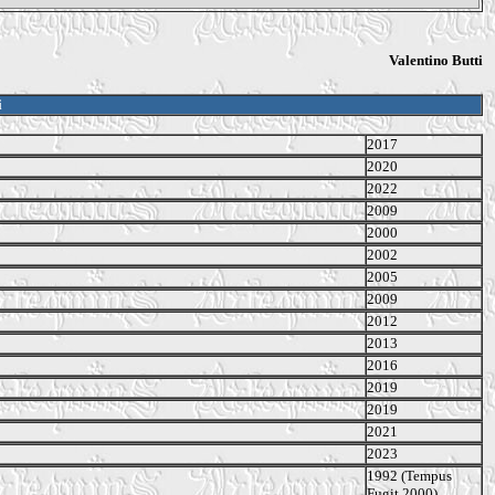
Valentino Butti
i
2017
2020
2022
2009
2000
2002
2005
2009
2012
2013
2016
2019
2019
2021
2023
1992 (Tempus
Fugit 2000)