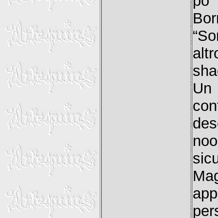
po’
Bor
“So
alt
sha
Un 
con
des
noo
sic
Mag
ap
pe