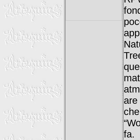
fon
poc
ap
Nat
Tre
que
mat
atm
are
che
“Wo
fa.