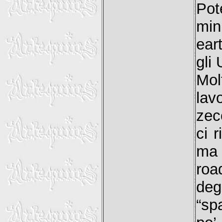
Pot
min
ear
gli 
Mol
lav
zec
ci 
ma 
roa
deg
“sp