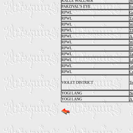
KALLE WALLNER
Vo
PARZIVAL’S EYE
F
RPWL
Go
RPWL
Tr
RPWL
Wo
RPWL
T
RPWL
A
RPWL
W
RPWL
Pl
RPWL
Ta
RPWL
Li
RPWL
Go
RPWL
Cr
VIOLET DISTRICT
Te
YOGI LANG
N
YOGI LANG
A 