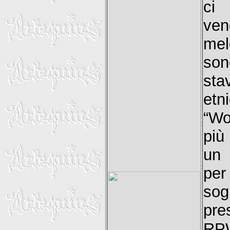
ci 
ven
mel
son
sta
etn
“Wo
più
un 
per
so
pre
RP