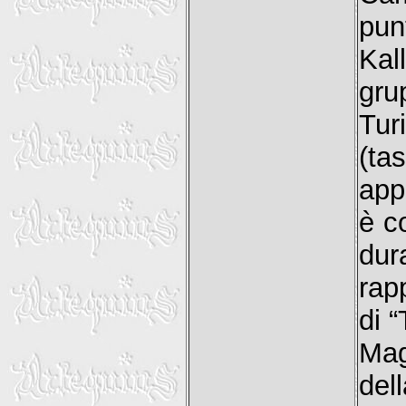
pun
Kal
gru
Tur
(ta
app
è c
du
rap
di 
Mag
del