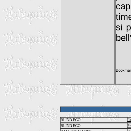
cap
tim
si 
bel
BLIND EGO
Li
BLIND EGO
Pr