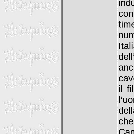
ind
con
tim
num
Ita
del
anc
cav
il 
l’u
del
che 
Cam