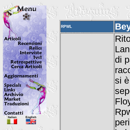
Bey
RPWL
Rit
Lan
di 
racc
si è
sep
Flo
Rp
Italian
English
per