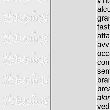
vin
alc
gra
tas
af
avv
occ
com
sem
bra
bre
alo
ved