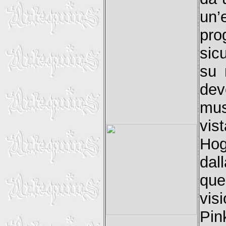
un’
pro
sic
su 
dev
mus
vis
Hog
da
qu
vis
Pi