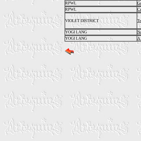
RPWL
Go
RPWL
Cr
VIOLET DISTRICT
Te
YOGI LANG
N
YOGI LANG
A 