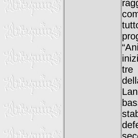
rag
com
tut
pro
“An
ini
tre
del
Lan
bas
sta
def
sec