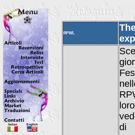
The
RPWL
exp
Sc
gio
Fes
nel
RPW
lor
ved
Italian
English
di