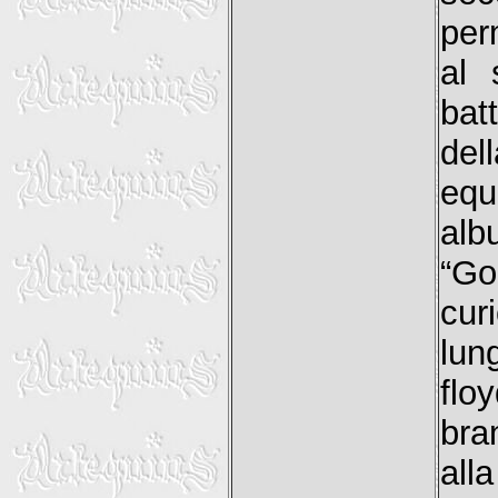
per
al 
bat
del
equ
alb
“Go
cur
lun
flo
bra
al