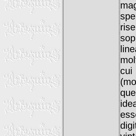
ma
spe
ris
sop
lin
mol
cui
(mo
que
ide
ess
dig