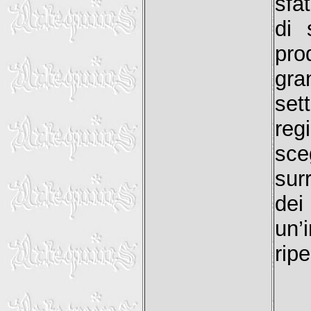
sfa
di 
pro
gra
set
reg
sce
sur
de
un’
ripe