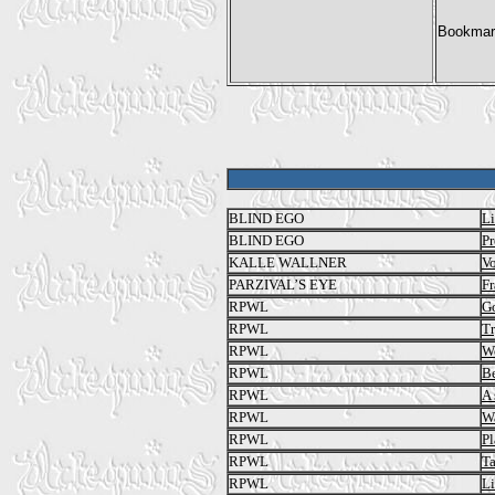
BLIND EGO
Li
BLIND EGO
Pr
KALLE WALLNER
Vo
PARZIVAL’S EYE
F
RPWL
Go
RPWL
Tr
RPWL
Wo
RPWL
B
RPWL
A
RPWL
W
RPWL
Pl
RPWL
Ta
RPWL
Li