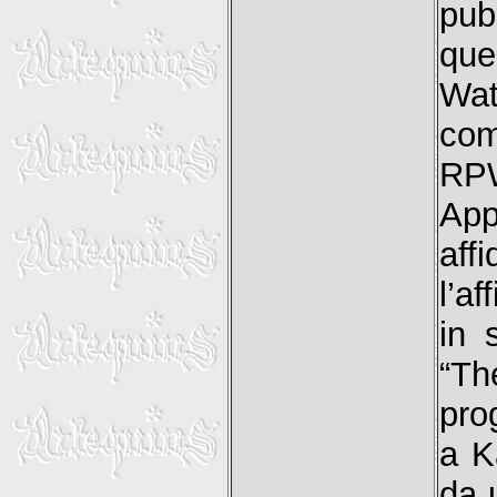
pub
que
Wat
com
RPW
App
aff
l’a
in 
“T
pro
a K
da 