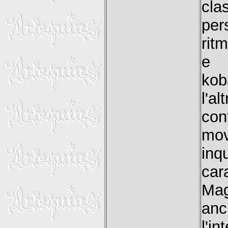
cla
per
rit
e 
kob
l'al
con
mov
in
car
Mag
anc
l'i