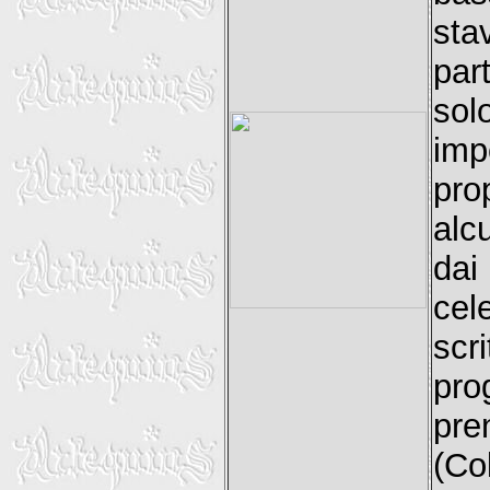
sta
par
sol
imp
pro
alc
da
cel
sc
pro
pr
(Co