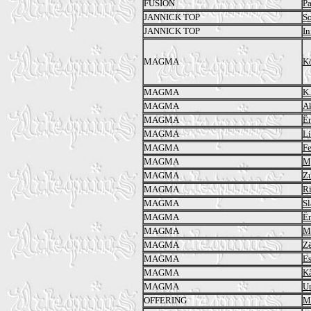
FUSION
Pa
JANNICK TOP
So
JANNICK TOP
In
MAGMA
K
MAGMA
K.
MAGMA
A
MAGMA
Ëm
MAGMA
Li
MAGMA
Fe
MAGMA
My
MAGMA
Zu
MAGMA
Rï
MAGMA
Sl
MAGMA
Ë
MAGMA
Ma
MAGMA
Zë
MAGMA
Es
MAGMA
Kã
MAGMA
Un
OFFERING
Ma