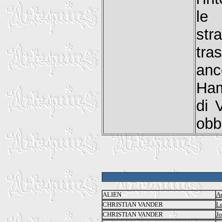
le 
str
tra
anc
Ham
di 
obb
ALIEN
A
CHRISTIAN VANDER
Le
CHRISTIAN VANDER
J