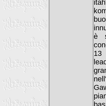
ita
kom
buo
inn
è s
con
13 
lea
gra
nel
Gaw
pia
bas