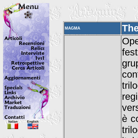
The
MAGMA
Op
fes
gr
con
tri
reg
ver
è co
Italian
English
tri