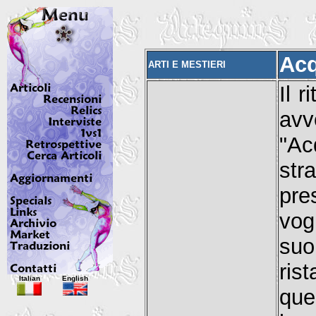
Acq
ARTI E MESTIERI
Il r
av
"A
str
pre
vog
suo
ris
Italian
English
que