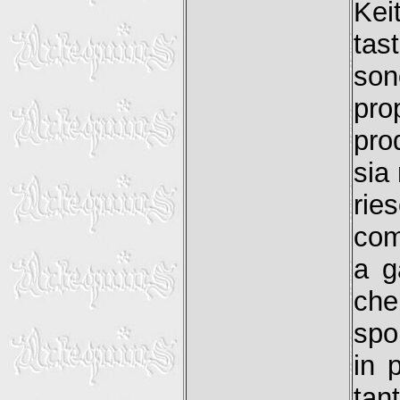
Kei
tas
son
pro
pro
sia
rie
com
a g
che
spo
in 
tant