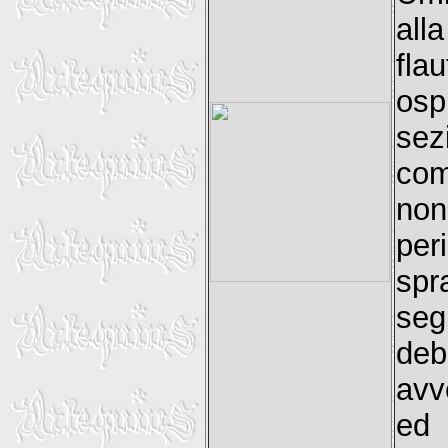
all
fla
osp
se
com
non
per
spr
seg
deb
avv
ed 