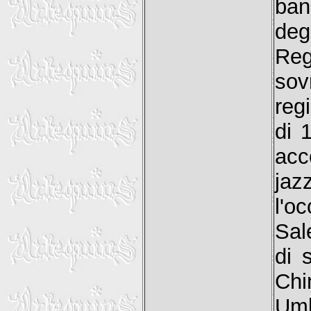
ban
deg
Reg
sov
reg
di 
acc
jaz
l'o
Sal
di 
Chi
Umb