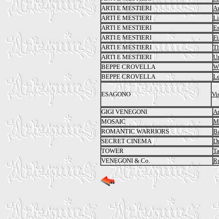
ARTI E MESTIERI
Ar
ARTI E MESTIERI
L
ARTI E MESTIERI
Es
ARTI E MESTIERI
Fi
ARTI E MESTIERI
Th
ARTI E MESTIERI
Un
BEPPE CROVELLA
Wh
BEPPE CROVELLA
Le
ESAGONO
Vi
GIGI VENEGONI
An
MOSAIC
Mi
ROMANTIC WARRIORS
Ba
SECRET CINEMA
Dr
TOWER
Ta
VENEGONI & Co.
Ru