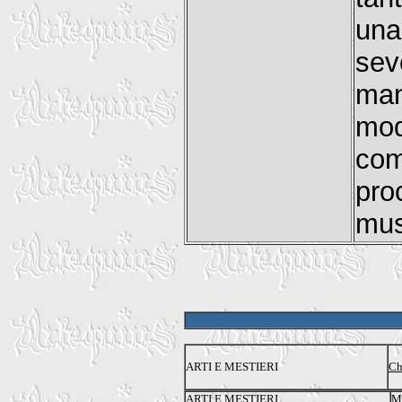
una
se
man
mod
com
pro
mus
ARTI E MESTIERI
Ch
ARTI E MESTIERI
M