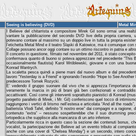
Seeing is believing (DVD)
Metal Mi
I Believe del chitarrista e compositore Mirek Gil sono ormai una real
vantare la pubblicazione del secondo DVD live della propria carriera,
potevano contare al massimo su un doppio live in tutta la propria esistenza
l’etichetta Metal Mind e il teatro Śląski di Katowice, ma è comunque con 
Collage possano ancor oggi contare su un ottimo riscontro in patria e altr
Il concerto in questione, filmato nel novembre del 2011, è stato concepit
confermava quanto di buono si poteva apprezzare nel precedente “This Bre
occasionalmente flautista) Karol Wróblewski, giovane e con una buona p
Konrad Wantrych.
La scaletta pesca quindi a piene mani dal nuovo album e dal precedent
lavoro “Yesterday is a Friend” e ignorando l’esordio “Hope to See Another D
predecessore Tomek Rozycki.
E’ vedendo il gruppo suonare dal vivo che si apprezza l’importanza del
veramente la marcia in più di brani già ben confezionati e contraddist
accattivanti. Così come gli interventi soprattutto pianistici di Konrad (m
progetto parallelo di Mirek, i Mr. Gil) conferiscono quel tocco di intimism
raggiungono i vertici di lirismo nell’estesa e articolata “And all the roads”,
batterista Vlodi Tafel, definito “il nostro eroe” dai compagni e a ragio
contenuto “extra” – nessuno sospetterebbe che il suo drumming precis
ortopedica che supplisce alla mancanza di un arto inferiore.
Particolarmente ricca in questo caso la sezione dei contenuti bonus, che 
vocalist, la partecipazione dei Believe ad un evento tributo al compiant
anche con una cover di “Chelsea Monday”) e un secondo, intero concerto
impeccabilmente catturato da otto cameramen e presentato con audio stere