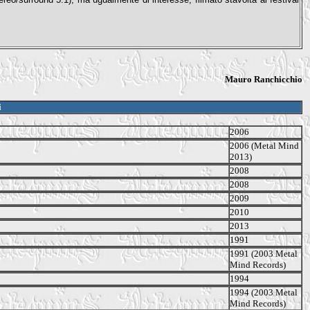
Mauro Ranchicchio
i
2006
2006 (Metal Mind
2013)
2008
2008
2009
2010
2013
1991
1991 (2003 Metal
Mind Records)
1994
1994 (2003 Metal
Mind Records)