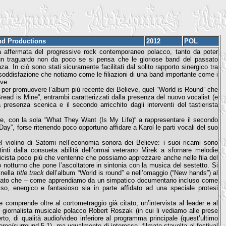
nd Productions
2012
POL
tà affermata del progressive rock contemporaneo polacco, tanto da poter
 un traguardo non da poco se si pensa che le gloriose band del passato
. In ciò sono stati sicuramente facilitati dal solito rapporto sinergico tra
soddisfazione che notiamo come le filiazioni di una band importante come i
ove.
o per promuovere l’album più recente dei Believe, quel “World is Round” che
ad is Mine”, entrambi caratterizzati dalla presenza del nuovo vocalist (e
resenza scenica e il secondo arricchito dagli interventi del tastierista
e, con la sola “What They Want (Is My Life)“ a rappresentare il secondo
ay”, forse ritenendo poco opportuno affidare a Karol le parti vocali del suo
 violino di Satomi nell’economia sonora dei Believe: i suoi ricami sono
inti dalla consueta abilità dell’ormai veterano Mirek a sfornare melodie
usicista poco più che ventenne che possiamo apprezzare anche nelle fila del
o notturno che pone l’ascoltatore in sintonia con la musica del sestetto. Si
 nella
title track
dell’album “World is round” e nell’omaggio (“New hands”) al
ne, dato che – come apprendiamo da un simpatico documentario incluso come
o, energico e fantasioso sia in parte affidato ad una speciale protesi
comprende oltre al cortometraggio già citato, un’intervista al leader e al
o giornalista musicale polacco Robert Roszak (in cui li vediamo alle prese
, di qualità audio/video inferiore al programma principale (quest’ultimo
o/surround 5.1), ma ugualmente di interesse, filmato stavolta al festival