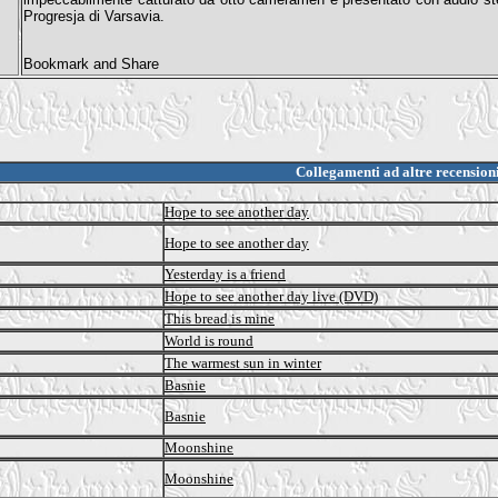
Progresja di Varsavia.
Collegamenti ad altre recension
Hope to see another day
Hope to see another day
Yesterday is a friend
Hope to see another day live (DVD)
This bread is mine
World is round
The warmest sun in winter
Basnie
Basnie
Moonshine
Moonshine