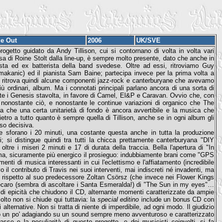
de Out
2006
UK/SVE
etto guidato da Andy Tillison, cui si contornano di volta in volta vari
 di Roine Stolt dalla line-up, è sempre molto presente, dato che anche in
a ed ex batterista della band svedese. Oltre ad essi, ritroviamo Guy
kanic) ed il pianista Sam Baine; partecipa invece per la prima volta a
io ritrova quindi alcune componenti jazz-rock e canterburyane che avevamo
 ordinari, album. Ma i connotati principali parlano ancora di una sorta di
rte i Genesis stavolta, in favore di Camel, El&P e Caravan. Ovvio che, con
i; nonostante ciò, e nonostante le continue variazioni di organico che The
ia che una certa unitarietà di fondo è ancora avvertibile e la musica che
etro a tutto quanto è sempre quella di Tillison, anche se in ogni album gli
sso decisiva.
e sforano i 20 minuti, una costante questa anche in tutta la produzione
 si distingue quindi tra tutti la chicca prettamente canterburyana "DIY
ltre i miseri 2 minuti e 17 di durata della traccia. Bella l'apertura di "In
nima, sicuramente più energico il prosieguo: indubbiamente brani come "GPS
enti di musica interessanti in cui l'eclettismo e l'affiatamento (incredibile
il contributo di Travis nei suoi interventi, mai indiscreti né invadenti, ma
ar rispetto al suo predecessore Zoltan Csörsz (che invece nei Flower Kings
ecaro (sembra di ascoltare i Santa Esmeralda!) di "The Sun in my eyes"…
i di epicità che chiudono il CD, alternante momenti caratterizzate da ampie
olto non si chiude qui tuttavia: la
special editino
include un bonus CD con
i alternative. Non si tratta di niente di imperdibile, ad ogni modo. Il giudizio
no un po' adagiando su un sound sempre meno avventuroso e caratterizzato
sse e la peculiarità di questo progetto, e dei musicisti coinvolti, si fa