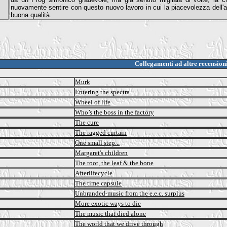
nuovamente sentire con questo nuovo lavoro in cui la piacevolezza dell'a
buona qualità.
Collegamenti ad altre recension
Murk
Entering the spectra
Wheel of life
Who’s the boss in the factory
The cure
The ragged curtain
One small step...
Margaret's children
The root, the leaf & the bone
Afterlifecycle
The time capsule
Unbranded-music from the e.e.c. surplus
More exotic ways to die
The music that died alone
The world that we drive through