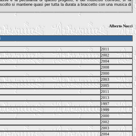
scolto si mantiene quasi per tutta la durata a braccetto con una musica di
Alberto Nucci
i
2011
2002
2004
2008
2000
2003
2005
2011
2013
1997
1999
2000
2002
2003
2004