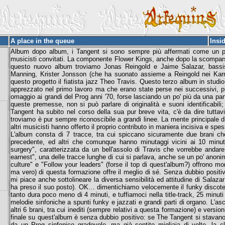
A place in the queue
Insi
Album dopo album, i Tangent si sono sempre più affermati come un prog
musicisti convitati. La componente Flower Kings, anche dopo la scomparsa
questo nuovo album troviamo Jonas Reingold e Jaime Salazar, bassist
Manning, Krister Jonsson (che ha suonato assieme a Reingold nei Karma
questo progetto il fiatista jazz Theo Travis. Questo terzo album in stud
apprezzato nel primo lavoro ma che erano state perse nei successivi, più
omaggio ai grandi del Prog anni '70, forse lasciando un po' più da una pa
queste premesse, non si può parlare di originalità e suoni identificabil
Tangent ha subito nel corso della sua pur breve vita, c'è da dire tuttav
troviamo è pur sempre riconoscibile a grandi linee. La mente principale di
altri musicisti hanno offerto il proprio contributo in maniera incisiva e spe
L'album consta di 7 tracce, tra cui spiccano sicuramente due brani ch
precedente, ed altri che comunque hanno minutaggi vicini ai 10 minuti;
surgery", caratterizzata da un bell'assolo di Travis che vorrebbe andare o
earnest", una delle tracce lunghe di cui si parlava, anche se un po' ano
culture" e "Follow your leaders" (forse il top di quest'album?) offrono mom
ma vero) di questa formazione offre il meglio di sé. Senza dubbio positivo 
mi piace anche sottolineare la diversa sensibilità ed attitudine di Salaz
ha preso il suo posto). OK… dimentichiamo velocemente il funky discot
tanto dura poco meno di 4 minuti, e tuffiamoci nella title-track, 25 minut
melodie sinfoniche a spunti funky e jazzati e grandi parti di organo. L'asc
altri 6 brani, tra cui inediti (sempre relativi a questa formazione) e version
finale su quest'album è senza dubbio positivo: se The Tangent si stava
da un Prog sinfonico gradevole, ma già sentito migliaia di volte, la cla