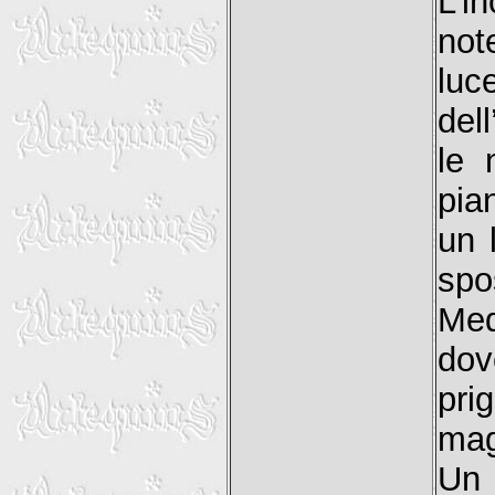
L’i
not
lu
del
le 
pia
un 
spo
Med
dov
pri
mag
Un 