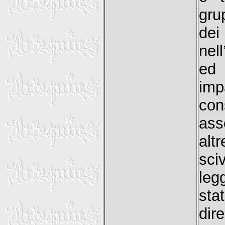
gru
dei
nell
ed 
imp
con
ass
alt
sci
leg
sta
dir