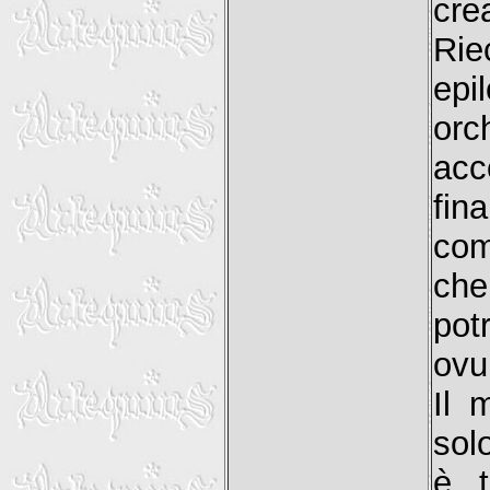
cre
Rie
epi
orc
acc
fin
com
che
pot
ovu
Il 
sol
è t