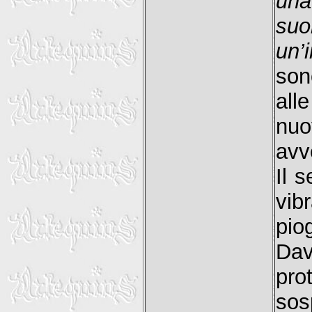
una
suo
un’
son
all
nuo
avv
Il 
vib
pio
Dav
pro
sos