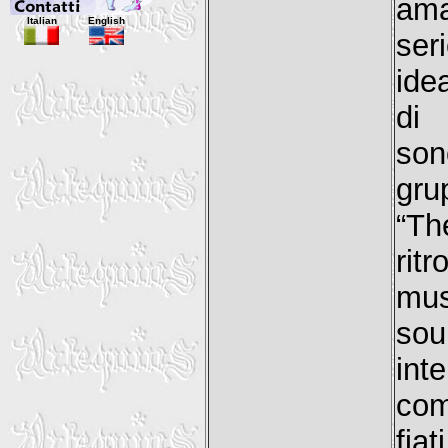
ama
ser
ide
di 
son
gru
“T
rit
mus
so
int
com
fia