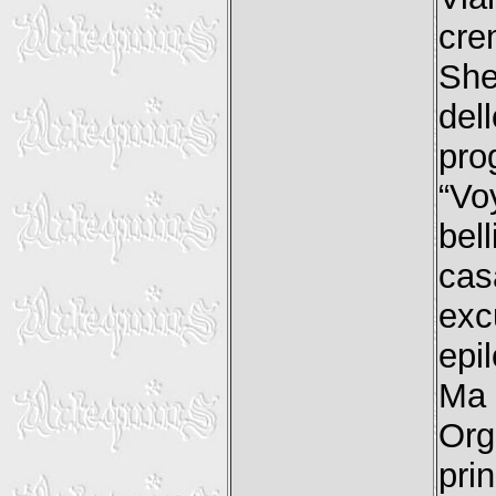
cre
Shel
del
pr
“Vo
bel
cas
exc
epi
Ma
Org
pri