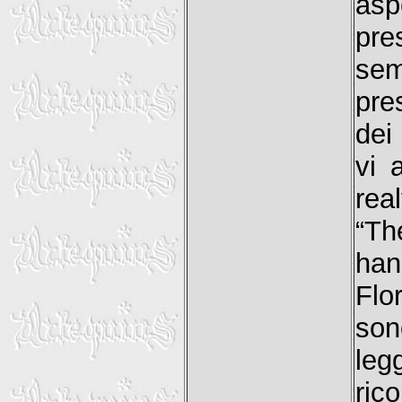
as
pr
se
pre
dei
vi 
rea
“Th
han
Flo
son
leg
ric