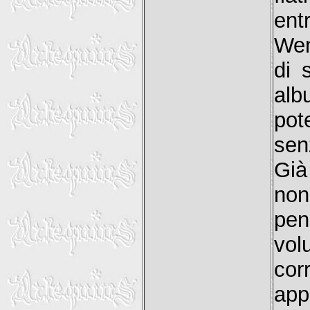
ent
Wen
di 
alb
pot
sen
Già
no
pen
vo
cor
app