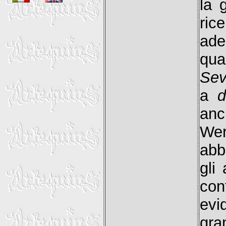
la 
ric
ade
qua
Sev
a
d
anc
We
abb
gli
co
evi
gra