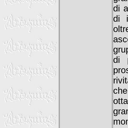
di 
di 
olt
asc
gru
di 
pr
riv
che
ott
gra
mo