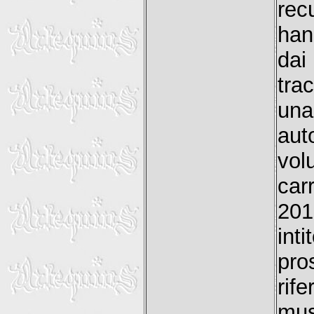
rec
han
dai
tra
un
aut
vol
car
201
int
pro
rif
mus