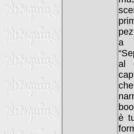
sce
pri
pez
a 
“Se
al 
cap
che
nar
boo
è t
fo