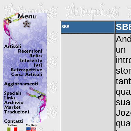
SB
SBB
And
un
int
sto
tan
qua
sua
Joz
Italian
English
qua