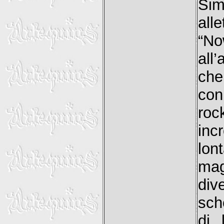
Si
all
“No
all
che
con
roc
inc
lon
mag
div
sch
di 