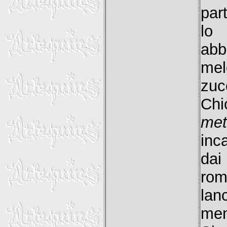
par
lo 
abb
mel
zuc
Chi
met
inc
dai
rom
lan
men