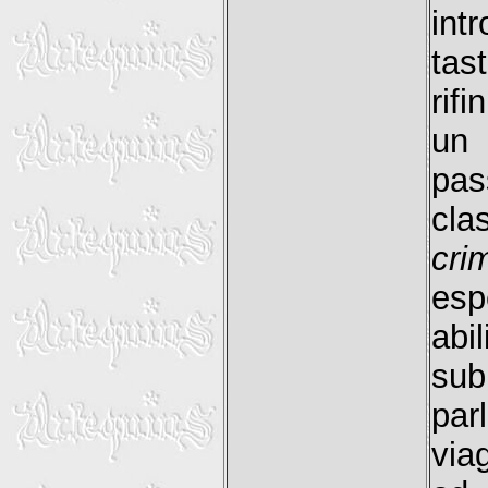
int
tas
rif
un 
pas
cla
cri
esp
abi
su
par
via