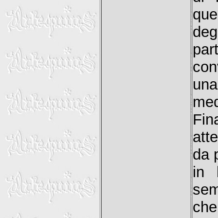
que
deg
par
con
una
med
Fin
att
da 
in 
sem
che