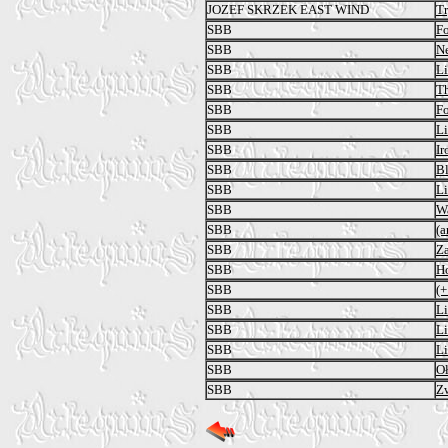
JOZEF SKRZEK EAST WIND
Tr
SBB
F
SBB
N
SBB
Li
SBB
Th
SBB
F
SBB
Li
SBB
Ir
SBB
Bl
SBB
Li
SBB
W
SBB
(a
SBB
Za
SBB
H
SBB
(+
SBB
Li
SBB
Li
SBB
Li
SBB
O
SBB
Zw