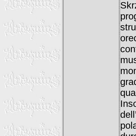
Skr
pro
str
ore
con
mus
mom
gra
qua
Ins
del
pol