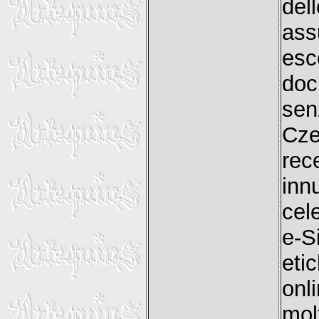
del
ass
esc
doc
sen
Cze
rec
inn
cel
e-S
eti
onli
mol