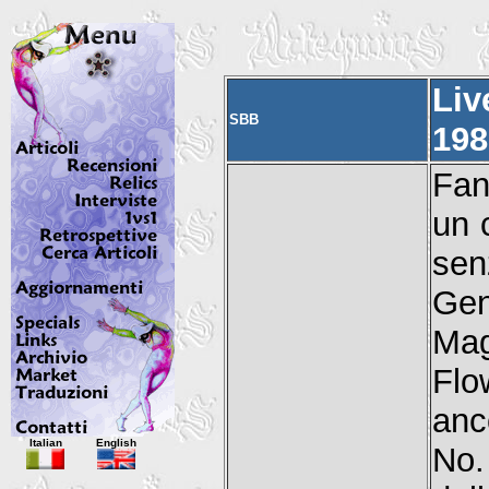
Liv
SBB
198
Fan
un 
sen
Gen
Mag
Flo
anc
Italian
English
No.