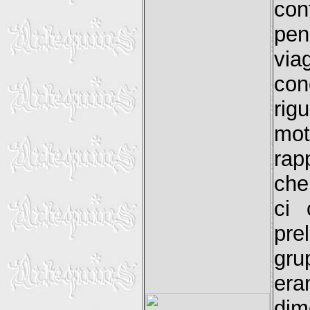
con
pen
via
co
rig
mo
rap
che
ci 
pr
gru
era
dim