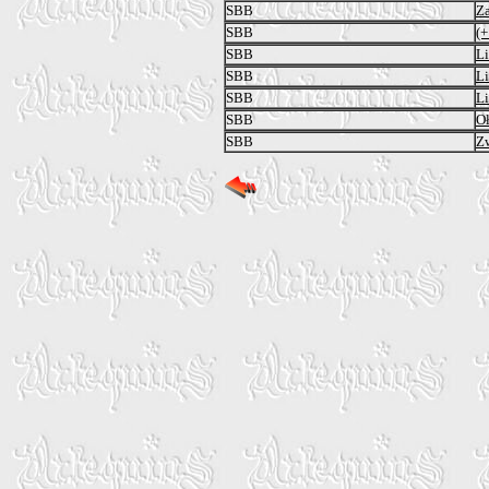
SBB
Za
SBB
(+
SBB
Li
SBB
Li
SBB
Li
SBB
O
SBB
Zw