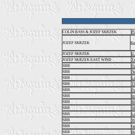
COLIN BASS & JOZEF SKRZEK
Pl
JOZEF SKRZEK
Ko
JOZEF SKRZEK
U
JOZEF SKRZEK EAST WIND
Tr
SBB
F
SBB
N
SBB
Li
SBB
Th
SBB
F
SBB
Ir
SBB
Bl
SBB
S
SBB
Li
SBB
W
SBB
(a
SBB
H