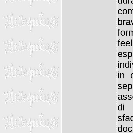
dur
com
br
for
fee
es
ind
in 
sep
ass
di
sfa
do