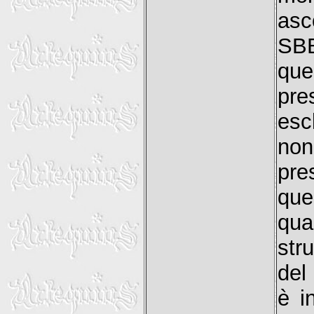
asc
SBB
que
pre
esc
non
pre
que
qua
str
del
è i