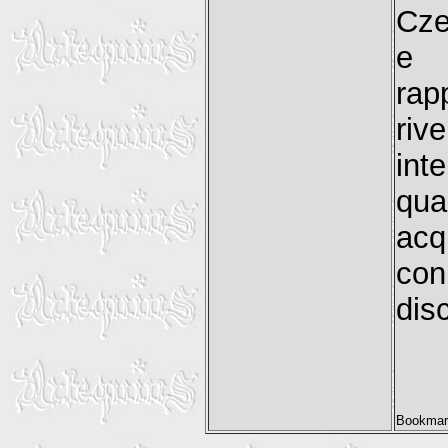
Cze
e 
rap
riv
int
qu
acq
con
dis