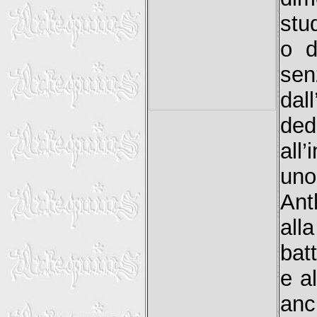
stu
o d
sen
dal
de
all
uno
Ant
all
bat
e a
anc