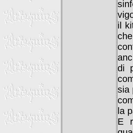
si
vig
il k
che
con
anc
di 
com
sia
com
la 
E r
qua