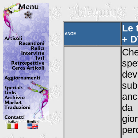
Le 
ANGE
+ D
Ch
spe
dev
sub
anc
da 
gio
Italian
English
per