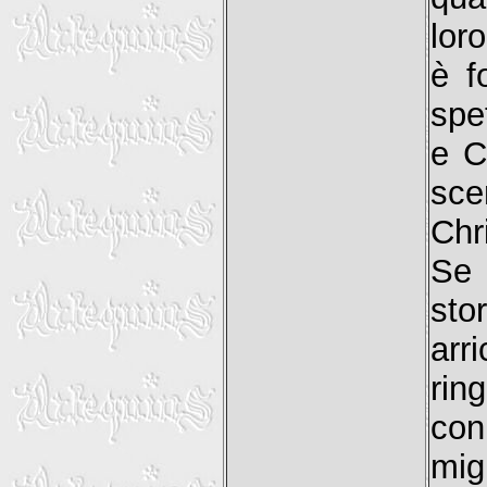
lor
è f
spe
e C
sce
Chr
Se 
sto
arr
rin
co
mig