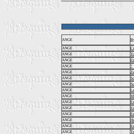
ANGE
By
ANGE
Cu
ANGE
T
ANGE
En
ANGE
?
ANGE
Ze
ANGE
So
ANGE
So
ANGE
Le
ANGE
M
ANGE
Es
ANGE
Em
ANGE
Em
ANGE
H
ANGE
Es
ANGE
Tr