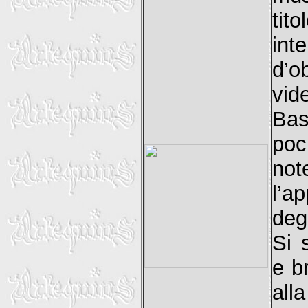
ti
int
d’o
vid
Bas
poc
not
l’ap
deg
Si 
e b
all