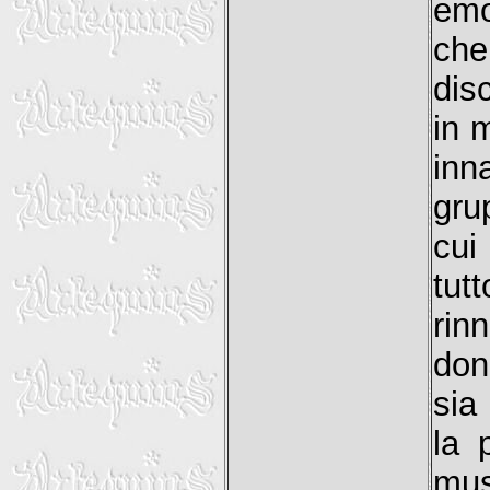
emo
che
dis
in 
inn
gru
cui
tut
rin
don
sia
la 
mus