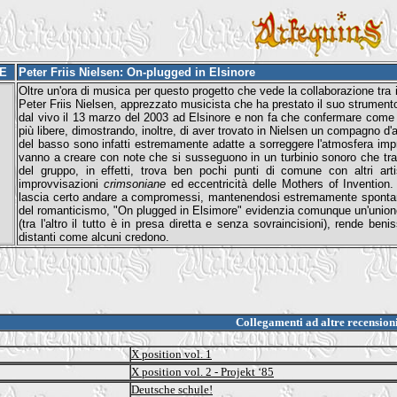
SE
Peter Friis Nielsen: On-plugged in Elsinore
Oltre un'ora di musica per questo progetto che vede la collaborazione tra i 
Peter Friis Nielsen, apprezzato musicista che ha prestato il suo strumento a 
dal vivo il 13 marzo del 2003 ad Elsinore e non fa che confermare come l
più libere, dimostrando, inoltre, di aver trovato in Nielsen un compagno d'a
del basso sono infatti estremamente adatte a sorreggere l'atmosfera improv
vanno a creare con note che si susseguono in un turbinio sonoro che tra 
del gruppo, in effetti, trova ben pochi punti di comune con altri ar
improvvisazioni
crimsoniane
ed eccentricità delle Mothers of Invention
lascia certo andare a compromessi, mantenendosi estremamente spontaneo
del romanticismo, "On plugged in Elsimore" evidenzia comunque un'unione di
(tra l'altro il tutto è in presa diretta e senza sovraincisioni), rende ben
distanti come alcuni credono.
Collegamenti ad altre recension
X position vol. 1
X position vol. 2 - Projekt ‘85
Deutsche schule!