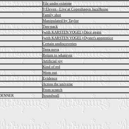
File under extreme
9 Eleven - Live at Copenhagen JazzHouse
Family shot
Manipulated by Taylor
Two-pack
(with KARSTEN VOGEL) Once again
(with KARSTEN VOGEL) Oyster's apprentice
Certain undiscoveries
Terra nova
Return to whatever
Artificial joy
Kind of red
Worn out
Evidence
Across the universe
From scratch
 DENNER
Soundwall