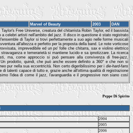
Marvel of Beauty
2003
DAN
Taylor's Free Universe, creatura del chitarrista Robin Taylor, ed il bassista
celebri artisti nell'ambito del jazz. Il disco in questione è stato registrato
'ensemble di Taylor si trovi perfettamente a suo agio nelle forme musicali
vventura all'altezza e perfetto per la proposta della band. Le note vorticose
visata, imprevedibile ed un po' folle che chitarra, sax e violino elettrico
stravaganza e temerarietà si mantiene lucido e sa ipnotizzare. La ricerca
tisti, ma, come approccio si può pensare alla convivenza di free-jazz,
. Un prodotto, quindi, che può anche essere definito a 360° e che non si
 pur nella sua eccentricità. Non certo digeribilissimo per i
die-hard-fans
 talenti capace di tutto e, grazie anche all'ottima qualità di registrazione
issimo l'idea di come il jazz, l'avanguardia e il progressive non siano così
Peppe Di Spirito
i
2004
2005
2006