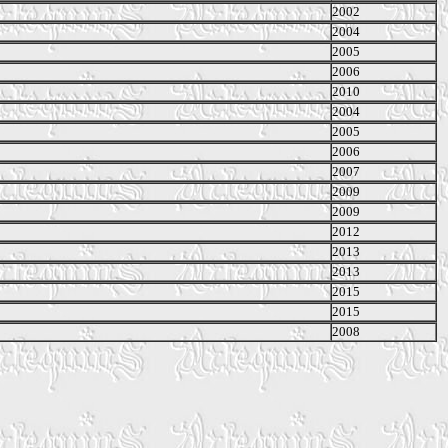
2002
2004
2005
2006
2010
2004
2005
2006
2007
2009
2009
2012
2013
2013
2015
2015
2008