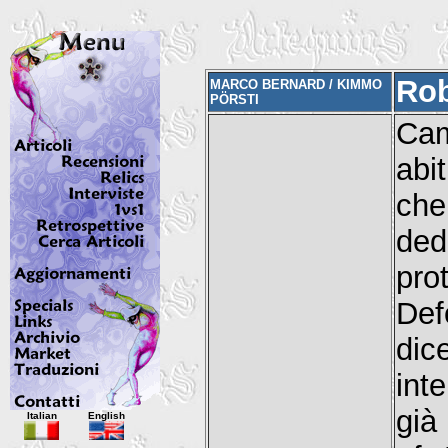
Rob
MARCO BERNARD / KIMMO
PÖRSTI
Cam
abi
che
ded
pro
Def
di
int
Italian
English
già