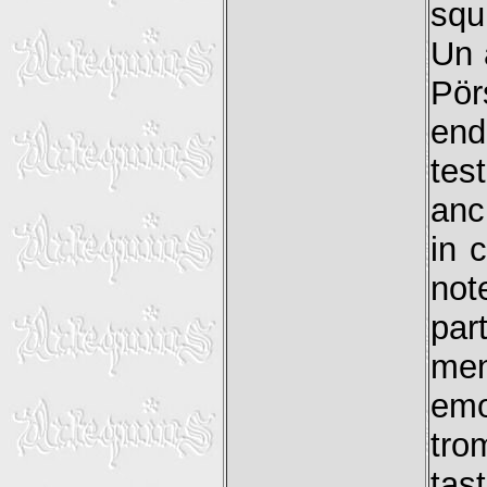
squi
Un 
Pör
end
tes
anc
in c
not
par
men
emo
tro
tast