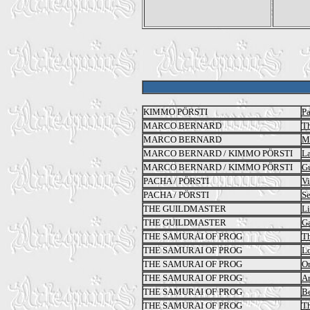
KIMMO PÖRSTI
Pa
MARCO BERNARD
T
MARCO BERNARD
M
MARCO BERNARD / KIMMO PÖRSTI
La
MARCO BERNARD / KIMMO PÖRSTI
Gu
PACHA / PÖRSTI
Vi
PACHA / PÖRSTI
Se
THE GUILDMASTER
Li
THE GUILDMASTER
Ga
THE SAMURAI OF PROG
Th
THE SAMURAI OF PROG
Lo
THE SAMURAI OF PROG
On
THE SAMURAI OF PROG
Ar
THE SAMURAI OF PROG
B
THE SAMURAI OF PROG
Th