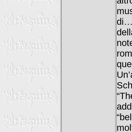
alt
mus
di…
del
not
rom
que
Un’
Sch
“Th
add
“be
mol