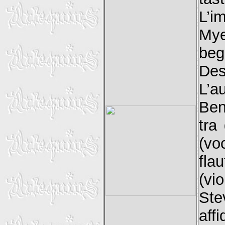
L’i
My
beg
Des
L’a
Ben
tra
(vo
fla
(vio
Ste
affi