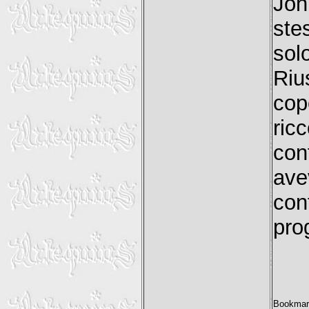
Joh
ste
sol
Riu
cop
ri
con
ave
con
pro