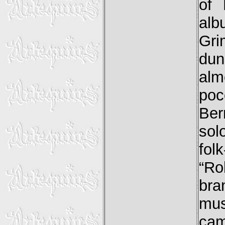
of 
alb
Gr
dun
alm
poc
Ber
sol
fol
“Ro
bra
mus
cam