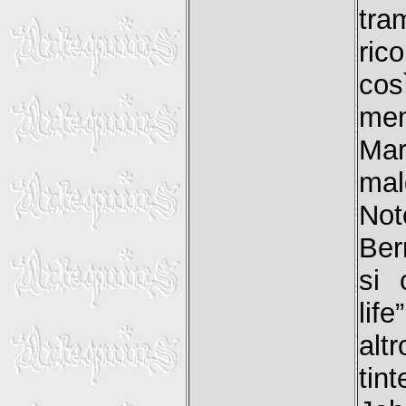
tra
ric
cos
men
Ma
mal
Not
Ber
si 
lif
alt
tin