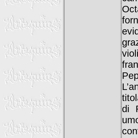
Oct
for
evi
gra
vio
fr
Pep
L’a
tito
di 
um
con