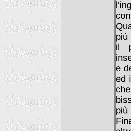
l'i
con
Qua
più
il 
inse
e d
ed 
che
bis
più
Fin