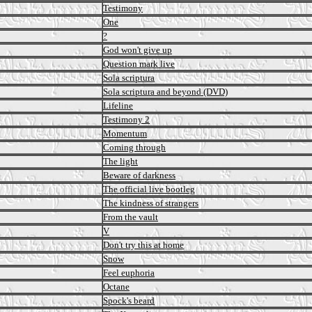
Testimony
One
?
God won't give up
Question mark live
Sola scriptura
Sola scriptura and beyond (DVD)
Lifeline
Testimony 2
Momentum
Coming through
The light
Beware of darkness
The official live bootleg
The kindness of strangers
From the vault
V
Don't try this at home
Snow
Feel euphoria
Octane
Spock's beard