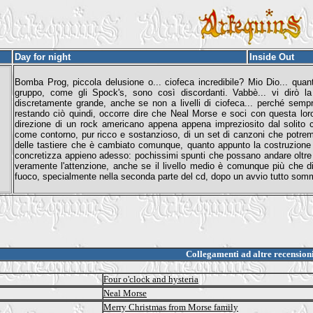
Day for night
Inside Out
Bomba Prog, piccola delusione o... ciofeca incredibile? Mio Dio... quant'
gruppo, come gli Spock's, sono così discordanti. Vabbè... vi dirò l
discretamente grande, anche se non a livelli di ciofeca... perché semp
restando ciò quindi, occorre dire che Neal Morse e soci con questa loro
direzione di un rock americano appena appena impreziosito dal solito co
come contorno, pur ricco e sostanzioso, di un set di canzoni che potrem
delle tastiere che è cambiato comunque, quanto appunto la costruzione de
concretizza appieno adesso: pochissimi spunti che possano andare oltre
veramente l'attenzione, anche se il livello medio è comunque più che d
fuoco, specialmente nella seconda parte del cd, dopo un avvio tutto som
Collegamenti ad altre recension
Four o'clock and hysteria
Neal Morse
Merry Christmas from Morse family