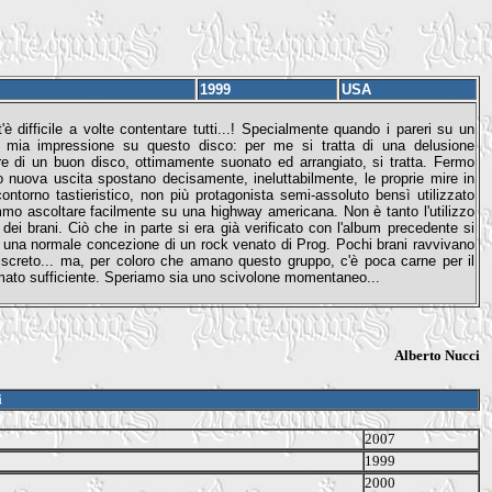
1999
USA
è difficile a volte contentare tutti...! Specialmente quando i pareri su un
a mia impressione su questo disco: per me si tratta di una delusione
re di un buon disco, ottimamente suonato ed arrangiato, si tratta. Fermo
 nuova uscita spostano decisamente, ineluttabilmente, le proprie mire in
ntorno tastieristico, non più protagonista semi-assoluto bensì utilizzato
mo ascoltare facilmente su una highway americana. Non è tanto l'utilizzo
i brani. Ciò che in parte si era già verificato con l'album precedente si
 una normale concezione di un rock venato di Prog. Pochi brani ravvivano
iscreto... ma, per coloro che amano questo gruppo, c'è poca carne per il
mato sufficiente. Speriamo sia uno scivolone momentaneo...
Alberto Nucci
i
2007
1999
2000