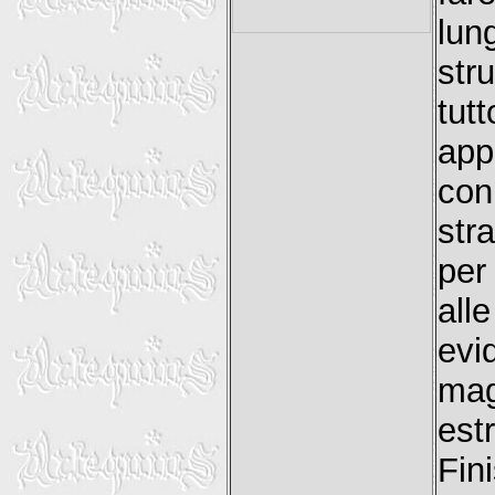
lun
str
tu
app
con
str
per
al
evi
mag
est
Fi