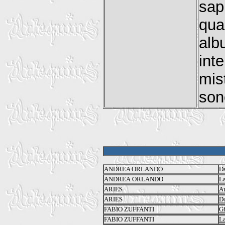
sap
qua
alb
int
mis
son
ANDREA ORLANDO
Da
ANDREA ORLANDO
La
ARIES
Ar
ARIES
Do
FABIO ZUFFANTI
G
FABIO ZUFFANTI
La