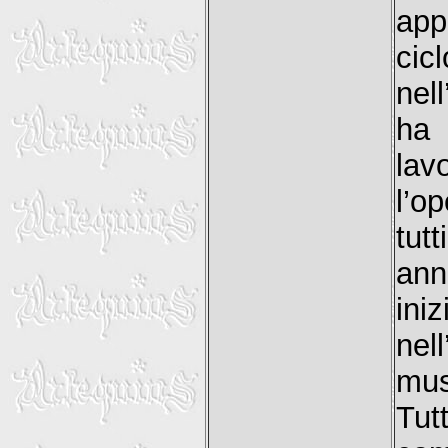
app
cic
nel
ha 
lav
l’o
tutt
ann
ini
nel
mus
Tut