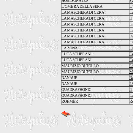
HÖSTSONATEN
S
L’OMBRA DELLA SERA
L’
LA MASCHERA DI CERA
La
LA MASCHERA DI CERA
Il
LA MASCHERA DI CERA
In
LA MASCHERA DI CERA
L
LA MASCHERA DI CERA
Pe
LA MASCHERA DI CERA
Le
LA ZONA
Le
LUCA SCHERANI
Ev
LUCA SCHERANI
Ev
MAURIZIO DI TOLLO
L'
MAURIZIO DI TOLLO
Me
NANAUE
N
NANAUE
2
QUADRAPHONIC
Il
QUADRAPHONIC
Le
ROHMER
R