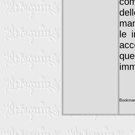
com
dell
man
le 
acc
que
imm