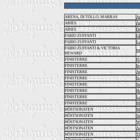
ARENA, DI TOLLO, MARRAS
Ar
ARIES
Ar
ARIES
Do
FABIO ZUFFANTI
G
FABIO ZUFFANTI
La
FABIO ZUFFANTI & VICTORIA
Me
HEWARD
FINISTERRE
Fi
FINISTERRE
In
FINISTERRE
Ai
FINISTERRE
In
FINISTERRE
S
FINISTERRE
Ha
FINISTERRE
La
FINISTERRE
M
HÖSTSONATEN
M
HÖSTSONATEN
S
HÖSTSONATEN
W
HÖSTSONATEN
A
HÖSTSONATEN
Th