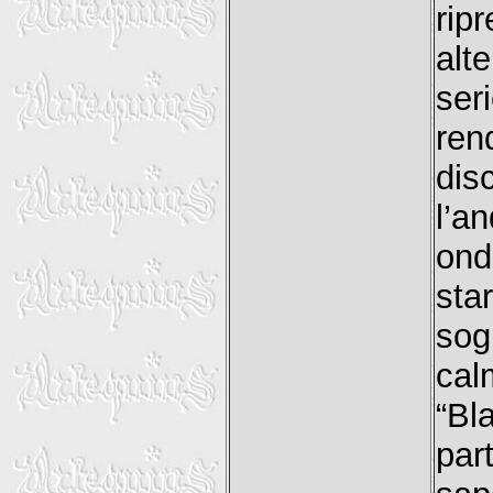
rip
alte
ser
ren
di
l’an
ond
sta
sog
cal
“Bl
par