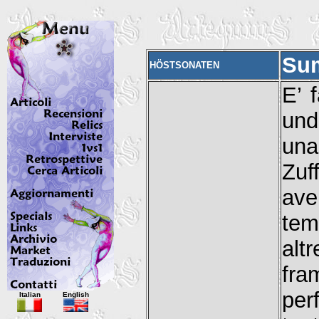
Su
HÖSTSONATEN
E’ 
und
una
Zuf
ave
tem
al
fra
Italian
English
per