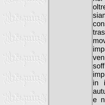
olt
sia
co
tra
mo
imp
ven
sof
imp
in 
aut
e n