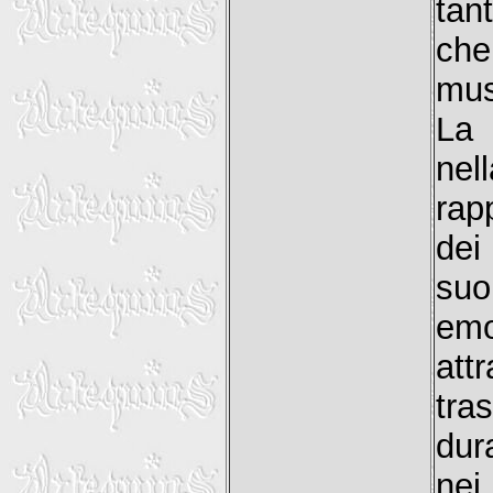
tan
che
mus
La 
nel
rap
dei
suo
emo
att
tra
dur
nei