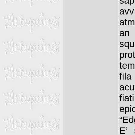
sap
avv
atm
an 
sq
pro
tem
fil
acu
fia
epi
“Ed
E’ 