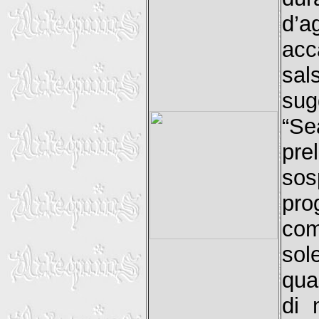
d’a
acc
sal
sug
“Se
pre
sos
pro
co
sol
qua
di 