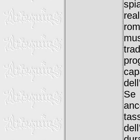
spi
rea
ro
mus
tra
pro
cap
del
Se 
anc
tas
del
dur