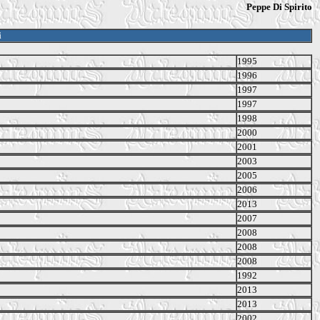
Peppe Di Spirito
i
1995
1996
1997
1997
1998
2000
2001
2003
2005
2006
2013
2007
2008
2008
2008
1992
2013
2013
2002