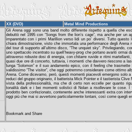
XX (DVD)
Metal Mind Productions
Gli Arena oggi sono una band molto differente rispetto a quella che eso
debuttò nel 1995 con “Songs from the lion’s cage”, ma anche per un ap
imparentato con i primi Marillion verso lidi un po’ diversi. Tutto ques
chiara dimostrazione, visto che immortala una performance degli Arena reg
del tour di supporto all’ultimo disco, “The unquiet sky”. Privilegiando, co
uno spettacolo incentrato su quell’heavy-prog che portano avanti ormai da u
attraverso robuste dosi di energia, con chitarre ruvide e ritmi martellanti
quasi due ore di concerto, tuttavia, i momenti che davvero riescono a las
lunga “Solomon” e il suo andamento epico, con il feeling che trasmette l’i
validissimo “The visitor”, che oggi potremmo considerare come ottimo album
Arena. Come dicevamo, però, questi momenti piacevoli emergono solo a tra
reduci del gruppo originario, il batterista Mick Pointer e il tastierista Cli
vista della professionalità, ma che di certo non eccelle per quanto r
tonalità dark e i bei momenti solistici di Nolan a risollevare le cose. 
prodotto ben confezionato, contenente anche interessanti extra con intervi
oggi più che mai si avvertono particolarmente lontani, così come quegli ent