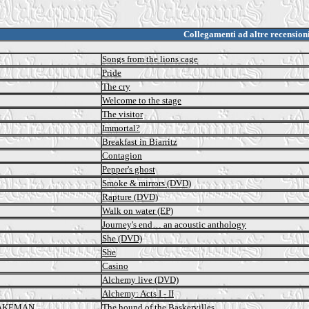
Collegamenti ad altre recension
Songs from the lions cage
Pride
The cry
Welcome to the stage
The visitor
Immortal?
Breakfast in Biarritz
Contagion
Pepper's ghost
Smoke & mirrors (DVD)
Rapture (DVD)
Walk on water (EP)
Journey's end… an acoustic anthology
She (DVD)
She
Casino
Alchemy live (DVD)
Alchemy: Acts I - II
WAKEMAN
The hound of the Baskervilles