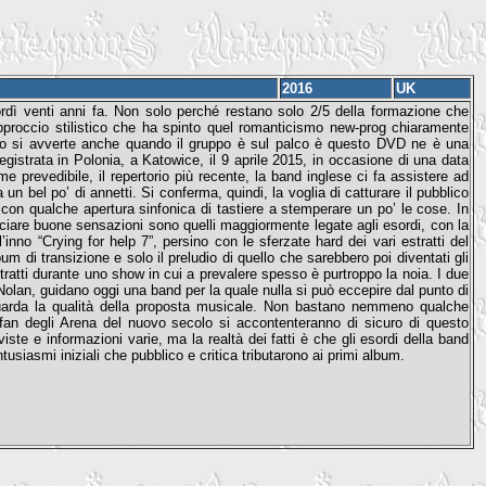
2016
UK
rdì venti anni fa. Non solo perché restano solo 2/5 della formazione che
proccio stilistico che ha spinto quel romanticismo new-prog chiaramente
to lo si avverte anche quando il gruppo è sul palco è questo DVD ne è una
istrata in Polonia, a Katowice, il 9 aprile 2015, in occasione di una data
me prevedibile, il repertorio più recente, la band inglese ci fa assistere ad
n bel po’ di annetti. Si conferma, quindi, la voglia di catturare il pubblico
, con qualche apertura sinfonica di tastiere a stemperare un po’ le cose. In
ciare buone sensazioni sono quelli maggiormente legate agli esordi, con la
nno “Crying for help 7”, persino con le sferzate hard dei vari estratti del
 di transizione e solo il preludio di quello che sarebbero poi diventati gli
tti durante uno show in cui a prevalere spesso è purtroppo la noia. I due
ve Nolan, guidano oggi una band per la quale nulla si può eccepire dal punto di
iguarda la qualità della proposta musicale. Non bastano nemmeno qualche
I fan degli Arena del nuovo secolo si accontenteranno di sicuro di questo
ste e informazioni varie, ma la realtà dei fatti è che gli esordi della band
usiasmi iniziali che pubblico e critica tributarono ai primi album.