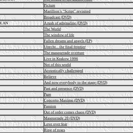
Picture
Marillion’s “Script” revisited
Broadcast (DVD)
OLAN
A rush of adrenaline (DVD)
The World
The window of life
Fallen dreams and angels (EP)
Utrecht... the final frontier
The masquerade overture
Live in Krakow 1996
Not of this world
Acoustically challenged
Believe
And now everybody to the stage (DVD)
Past and presence (DVD)
Pure
Concerto Maximo (DVD)
Passion
Out of order comes chaos (DVD)
Masquerade 20 (DVD)
Love over fear
Ring of roses