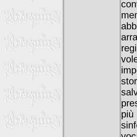
con
men
abb
arr
reg
vol
imp
sto
sal
pre
pi
sin
voc