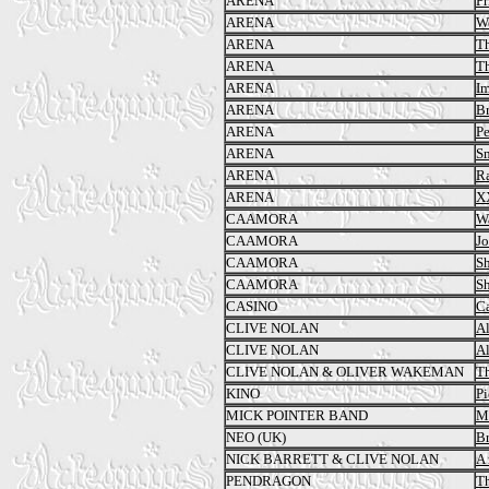
ARENA
Pr
ARENA
We
ARENA
Th
ARENA
Th
ARENA
I
ARENA
Br
ARENA
Pe
ARENA
S
ARENA
R
ARENA
X
CAAMORA
Wa
CAAMORA
Jo
CAAMORA
S
CAAMORA
S
CASINO
C
CLIVE NOLAN
A
CLIVE NOLAN
Al
CLIVE NOLAN & OLIVER WAKEMAN
Th
KINO
Pi
MICK POINTER BAND
Ma
NEO (UK)
B
NICK BARRETT & CLIVE NOLAN
A 
PENDRAGON
T