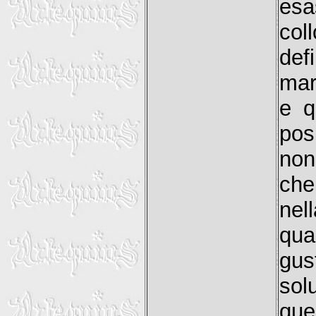
es
co
def
mar
e q
pos
non
che
nel
qua
gus
sol
que