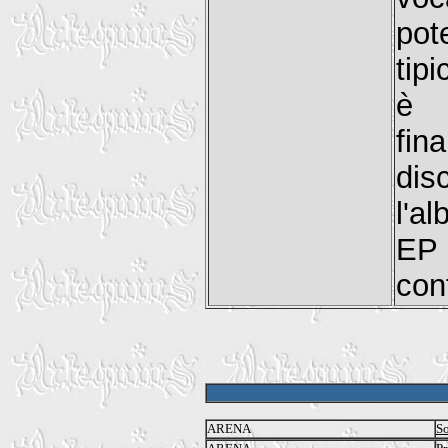
pot
tip
è 
fin
dis
l'a
EP
con
ARENA
So